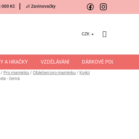
4 000 Kč
👶 Zavinovačky
CZK
NÁKUPNÍ
KOŠÍK
Y A HRAČKY
VZDĚLÁVÁNÍ
DÁRKOVÉ POUKAZY
/
Pro maminku
/
Oblečení pro maminku
/
Kojící
ela - černá