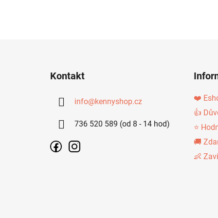
Z
Á
Kontakt
Infor
P
A
❤️ Esh
info
@
kennyshop.cz
T
👍 Dův
736 520 589 (od 8 - 14 hod)
Í
⭐ Hodn
🚚 Zda
👶 Zav