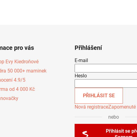
mace pro vás
Přihlášení
E-mail
op Evy Kiedroňové
ěra 50 000+ maminek
Heslo
ocení 4.9/5
rma od 4 000 Kč
PŘIHLÁSIT SE
inovačky
Nová registrace
Zapomenuté 
nebo
Přihlásit se p