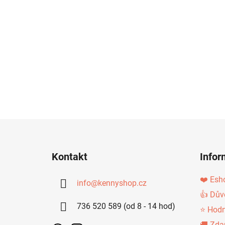
Z
Á
Kontakt
Infor
P
A
❤️ Esh
info
@
kennyshop.cz
T
👍 Dův
736 520 589 (od 8 - 14 hod)
Í
⭐ Hodn
🚚 Zda