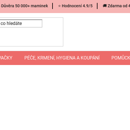
 Důvěra 50 000+ maminek
⭐ Hodnocení 4.9/5
🚚 Zdarma od 
VAČKY
PÉČE, KRMENÍ, HYGIENA A KOUPÁNÍ
POMŮCK