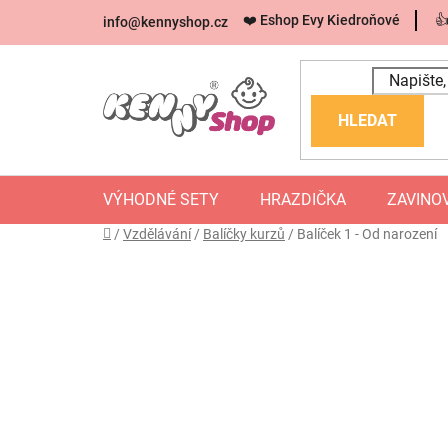
Přejít
❤️ Eshop Evy Kiedroňové

info
@
kennyshop.cz
na
obsah
HLEDAT
VÝHODNÉ SETY
HRAZDIČKA
ZAVINO
Domů
/
Vzdělávání
/
Balíčky kurzů
/
Balíček 1 - Od narození