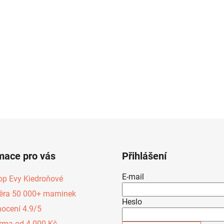
mace pro vás
Přihlášení
E-mail
op Evy Kiedroňové
ěra 50 000+ maminek
Heslo
ocení 4.9/5
rma od 4 000 Kč