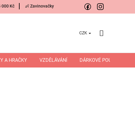
4 000 Kč
👶 Zavinovačky
CZK
NÁKUPNÍ
KOŠÍK
Y A HRAČKY
VZDĚLÁVÁNÍ
DÁRKOVÉ POUKAZY