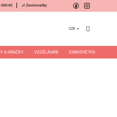
4 000 Kč
👶 Zavinovačky
CZK
NÁKUPNÍ
KOŠÍK
Y A HRAČKY
VZDĚLÁVÁNÍ
DÁRKOVÉ POUKAZY