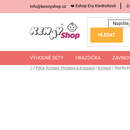
Přejít
❤️ Eshop Evy Kiedroňové

info
@
kennyshop.cz
na
obsah
HLEDAT
VÝHODNÉ SETY
HRAZDIČKA
ZAVINO
Domů
/
Péče, Krmení, Hygiena a Koupání
/
Krmení
/
Sterilizá