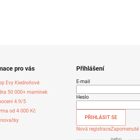
mace pro vás
Přihlášení
E-mail
op Evy Kiedroňové
ěra 50 000+ maminek
Heslo
ocení 4.9/5
rma od 4 000 Kč
PŘIHLÁSIT SE
inovačky
Nová registrace
Zapomenuté 
nebo