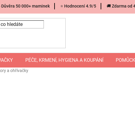
 Důvěra 50 000+ maminek
⭐ Hodnocení 4.9/5
🚚 Zdarma od 
VAČKY
PÉČE, KRMENÍ, HYGIENA A KOUPÁNÍ
POMŮCK
tory a ohřívačky