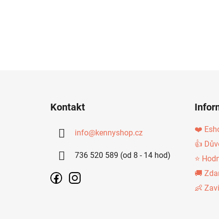
Z
Á
Kontakt
Infor
P
A
❤️ Esh
info
@
kennyshop.cz
T
👍 Dův
736 520 589 (od 8 - 14 hod)
Í
⭐ Hodn
🚚 Zda
👶 Zav