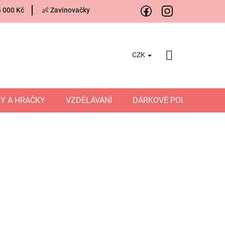
4 000 Kč
👶 Zavinovačky
CZK
NÁKUPNÍ
KOŠÍK
Y A HRAČKY
VZDĚLÁVÁNÍ
DÁRKOVÉ POUKAZY