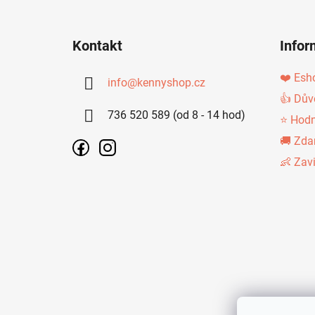
Z
Á
Kontakt
Infor
P
A
❤️ Esh
info
@
kennyshop.cz
T
👍 Dův
736 520 589 (od 8 - 14 hod)
Í
⭐ Hodn
🚚 Zda
👶 Zav