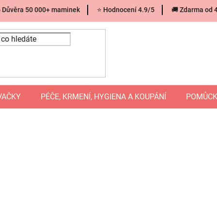
 Důvěra 50 000+ maminek
⭐ Hodnocení 4.9/5
🚚 Zdarma od 
VAČKY
PÉČE, KRMENÍ, HYGIENA A KOUPÁNÍ
POMŮCK