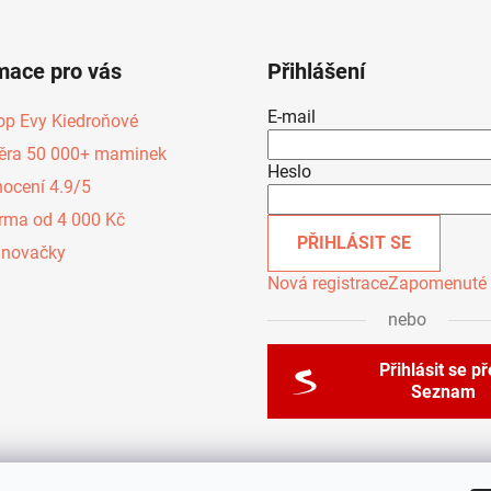
mace pro vás
Přihlášení
E-mail
op Evy Kiedroňové
ěra 50 000+ maminek
Heslo
ocení 4.9/5
rma od 4 000 Kč
PŘIHLÁSIT SE
inovačky
Nová registrace
Zapomenuté 
nebo
Přihlásit se p
Seznam