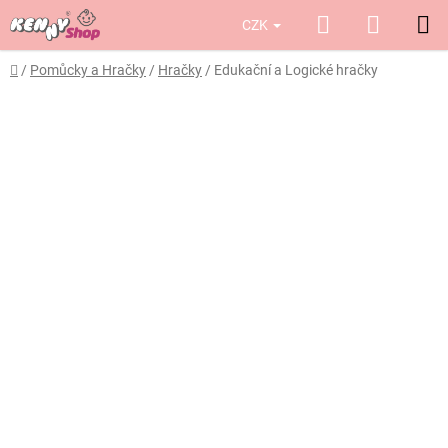
Přejít
Hledat
NÁKUP
CZK
na
obsah
KOŠÍK
Domů
/
Pomůcky a Hračky
/
Hračky
/
Edukační a Logické hračky