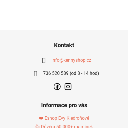
Z
Á
Kontakt
P
A
info
@
kennyshop.cz
T
736 520 589 (od 8 - 14 hod)
Í
Informace pro vás
❤️ Eshop Evy Kiedroňové
👍 Důvěra 50 000+ maminek