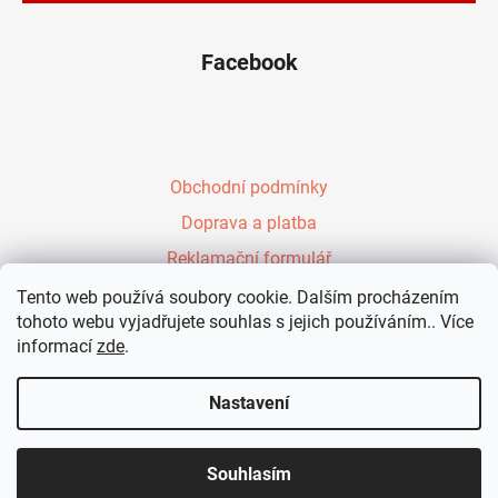
Facebook
Obchodní podmínky
Doprava a platba
Reklamační formulář
Péřové zavinovačky Evy Kiedroňové
Tento web používá soubory cookie. Dalším procházením
tohoto webu vyjadřujete souhlas s jejich používáním.. Více
Vzdělávání rodičů
informací
zde
.
Kontakt
Nastavení
Vytvořil Shoptet
Souhlasím
Copyright 2026
KennyShop.cz
. Všechna práva