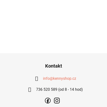
Z
Á
Kontakt
P
A
info
@
kennyshop.cz
T
736 520 589 (od 8 - 14 hod)
Í