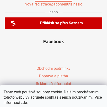
Nová registrace
Zapomenuté heslo
nebo
Přihlásit se přes Seznam
Facebook
Obchodní podmínky
Doprava a platba
Reklamační formulář
Péřové zavinovačky Evy Kiedroňové
Tento web používá soubory cookie. Dalším procházením
tohoto webu vyjadřujete souhlas s jejich používáním.. Více
Vzdělávání rodičů
informací
zde
.
Kontakt