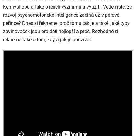
Kennyshopu a také o jejich významu a využití. Věděli jste, že
rozvoj psychomotorické inteligence začíná už v péřové
peřince? Dnes si řekneme, proč tomu tak je a také, jaké typy
zavinovaček jsou pro děti nejlepší a proč. Rozhodně si
řekneme také o tom, kdy a jak je používat.