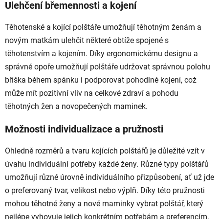
Ulehčení břemennosti a kojení
Těhotenské a kojící polštáře umožňují těhotným ženám a
novým matkám ulehčit některé obtíže spojené s
těhotenstvím a kojením. Díky ergonomickému designu a
správné opoře umožňují polštáře udržovat správnou polohu
bříška během spánku i podporovat pohodlné kojení, což
může mít pozitivní vliv na celkové zdraví a pohodu
těhotných žen a novopečených maminek.
Možnosti individualizace a pružnosti
Ohledně rozměrů a tvaru kojících polštářů je důležité vzít v
úvahu individuální potřeby každé ženy. Různé typy polštářů
umožňují různé úrovně individuálního přizpůsobení, ať už jde
o preferovaný tvar, velikost nebo výplň. Díky této pružnosti
mohou těhotné ženy a nové maminky vybrat polštář, který
nejlépe vyhovuje jejich konkrétním potřebám a preferencím.