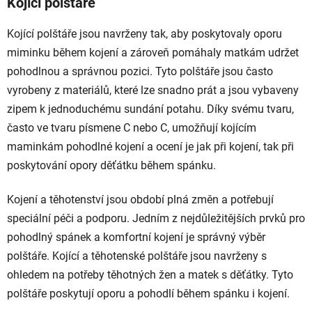
Kojící polštáře
Kojící polštáře jsou navrženy tak, aby poskytovaly oporu
miminku během kojení a zároveň pomáhaly matkám udržet
pohodlnou a správnou pozici. Tyto polštáře jsou často
vyrobeny z materiálů, které lze snadno prát a jsou vybaveny
zipem k jednoduchému sundání potahu. Díky svému tvaru,
často ve tvaru písmene C nebo C, umožňují kojícím
maminkám pohodlné kojení a ocení je jak při kojení, tak při
poskytování opory děťátku během spánku.
Kojení a těhotenství jsou období plná změn a potřebují
speciální péči a podporu. Jedním z nejdůležitějších prvků pro
pohodlný spánek a komfortní kojení je správný výběr
polštáře. Kojící a těhotenské polštáře jsou navrženy s
ohledem na potřeby těhotných žen a matek s děťátky. Tyto
polštáře poskytují oporu a pohodlí během spánku i kojení.