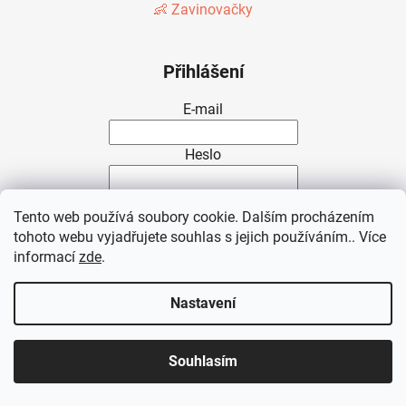
👶 Zavinovačky
Přihlášení
E-mail
Heslo
PŘIHLÁSIT SE
Tento web používá soubory cookie. Dalším procházením
tohoto webu vyjadřujete souhlas s jejich používáním.. Více
Nová registrace
Zapomenuté heslo
informací
zde
.
nebo
Nastavení
Přihlásit se přes Seznam
Souhlasím
Facebook