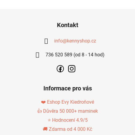
v
l
Z
á
Á
d
Kontakt
P
a
c
A
info
@
kennyshop.cz
í
T
p
736 520 589 (od 8 - 14 hod)
Í
r
v
k
y
v
Informace pro vás
ý
p
❤️ Eshop Evy Kiedroňové
i
s
👍 Důvěra 50 000+ maminek
u
⭐ Hodnocení 4.9/5
🚚 Zdarma od 4 000 Kč