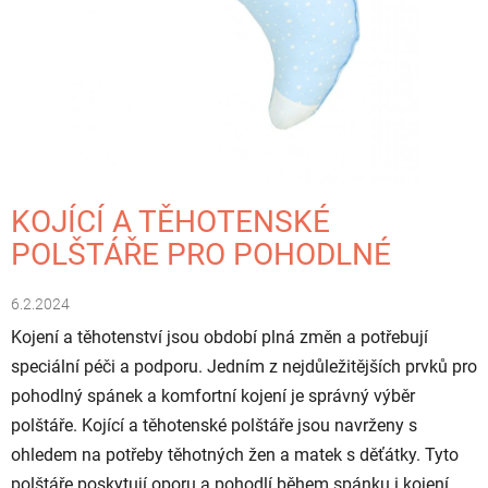
KOJÍCÍ A TĚHOTENSKÉ
POLŠTÁŘE PRO POHODLNÉ
6.2.2024
Kojení a těhotenství jsou období plná změn a potřebují
speciální péči a podporu. Jedním z nejdůležitějších prvků pro
pohodlný spánek a komfortní kojení je správný výběr
polštáře. Kojící a těhotenské polštáře jsou navrženy s
ohledem na potřeby těhotných žen a matek s děťátky. Tyto
polštáře poskytují oporu a pohodlí během spánku i kojení.