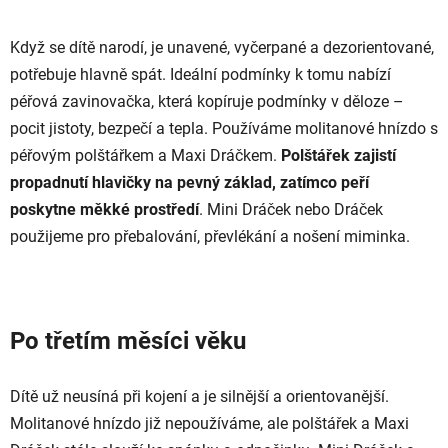
Když se dítě narodí, je unavené, vyčerpané a dezorientované,
potřebuje hlavně spát. Ideální podmínky k tomu nabízí
péřová zavinovačka, která kopíruje podmínky v děloze –
pocit jistoty, bezpečí a tepla. Používáme molitanové hnízdo s
péřovým polštářkem a Maxi Dráčkem.
Polštářek zajistí
propadnutí hlavičky na pevný základ, zatímco peří
poskytne měkké prostředí
. Mini Dráček nebo Dráček
použijeme pro přebalování, převlékání a nošení miminka.
Po třetím měsíci věku
Dítě už neusíná při kojení a je silnější a orientovanější.
Molitanové hnízdo již nepoužíváme, ale polštářek a Maxi