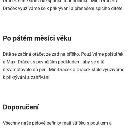
Dráček stále slouží ke spánku a odpočinku. Mini Dráček a
Dráček využíváme ke k přikrývání a přenášení spícího dítěte.
Po pátém měsíci věku
Dítě se začíná otáčet ze zad na bříško. Používáme polštářek
a Maxi Dráček s pevnějším podkladem, aby se dítě
nezamotávalo do peří. MiniDráček a Dráček stále využíváme
k přikrývání a zahřívání.
Doporučení
Všechny naše péřové peřinky mají stříšku s poutkem a