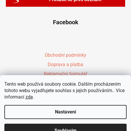
Facebook
Obchodní podmínky
Doprava a platba
Reklamační formulář
Péřové zavinovačky Evy Kiedroňové
Tento web používá soubory cookie. Dalším procházením
tohoto webu vyjadřujete souhlas s jejich používáním.. Více
Vzdělávání rodičů
informací
zde
.
Kontakt
Nastavení
Vytvořil Shoptet
Souhlasím