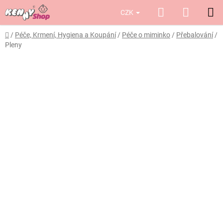
Přejít
Hledat
NÁKUP
CZK
na
obsah
KOŠÍK
Domů
/
Péče, Krmení, Hygiena a Koupání
/
Péče o miminko
/
Přebalování
/
Pleny