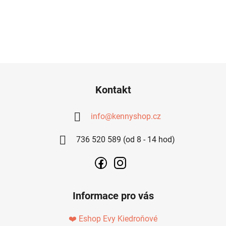
Z
Á
Kontakt
P
A
info
@
kennyshop.cz
T
736 520 589 (od 8 - 14 hod)
Í
Informace pro vás
❤️ Eshop Evy Kiedroňové