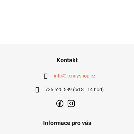
Z
Á
Kontakt
P
A
info
@
kennyshop.cz
T
736 520 589 (od 8 - 14 hod)
Í
Informace pro vás