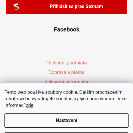
Přihlásit se přes Seznam
Facebook
Obchodní podmínky
Doprava a platba
Reklamační formulář
Péřové zavinovačky Evy Kiedroňové
Tento web používá soubory cookie. Dalším procházením
tohoto webu vyjadřujete souhlas s jejich používáním.. Více
Vzdělávání rodičů
informací
zde
.
Kontakt
Nastavení