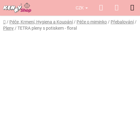
Přejít
Hledat
NÁKUP
CZK
na
obsah
KOŠÍK
Domů
/
Péče, Krmení, Hygiena a Koupání
/
Péče o miminko
/
Přebalování
/
Pleny
/
TETRA pleny s potiskem - floral