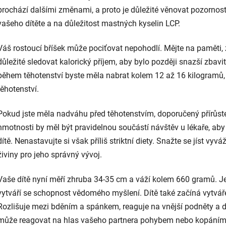
prochází dalšími změnami, a proto je důležité věnovat pozornost
vašeho dítěte a na důležitost mastných kyselin LCP.
Váš rostoucí bříšek může pociťovat nepohodlí. Mějte na paměti, že
důležité sledovat kalorický příjem, aby bylo později snazší zbavi
během těhotenství byste měla nabrat kolem 12 až 16 kilogramů, 
těhotenství.
Pokud jste měla nadváhu před těhotenstvím, doporučený přírůste
hmotnosti by měl být pravidelnou součástí návštěv u lékaře, aby
dítě. Nenastavujte si však příliš striktní diety. Snažte se jíst vyvá
živiny pro jeho správný vývoj.
Vaše dítě nyní měří zhruba 34-35 cm a váží kolem 660 gramů. Je
vytváří se schopnost vědomého myšlení. Dítě také začíná vytvář
Rozlišuje mezi bděním a spánkem, reaguje na vnější podněty a d
může reagovat na hlas vašeho partnera pohybem nebo kopáním. K