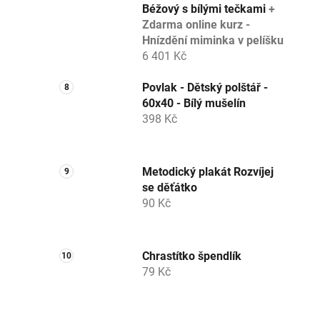
Béžový s bílými tečkami
+
Zdarma online kurz -
Hnízdění miminka v pelíšku
6 401 Kč
Povlak - Dětský polštář -
60x40 - Bílý mušelín
398 Kč
Metodický plakát Rozvíjej
se děťátko
90 Kč
Chrastítko špendlík
79 Kč