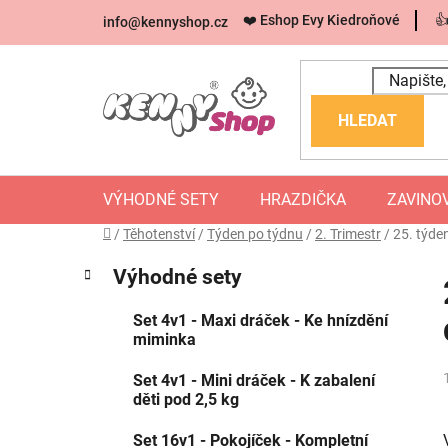
Přejít
❤️ Eshop Evy Kiedroňové

info
@
kennyshop.cz
na
obsah
HLEDAT
VÝHODNÉ SETY
HRAZDIČKA
ZAVINO
Domů
/
Těhotenství
/
Týden po týdnu
/
2. Trimestr
/
25. týden
P
K
Přeskočit
Výhodné sety
a
kategorie
O
t
S
Set 4v1 - Maxi dráček - Ke hnízdění
e
miminka
g
T
o
R
Set 4v1 - Mini dráček - K zabalení
r
děti pod 2,5 kg
A
i
e
N
Set 16v1 - Pokojíček - Kompletní