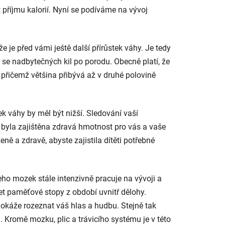
 příjmu kalorií. Nyní se podíváme na vývoj
 je před vámi ještě další přírůstek váhy. Je tedy
t se nadbytečných kil po porodu. Obecně platí, že
přičemž většina přibývá až v druhé polovině
k váhy by měl být nižší. Sledování vaší
 byla zajištěna zdravá hmotnost pro vás a vaše
ženě a zdravě, abyste zajistila dítěti potřebné
ho mozek stále intenzivně pracuje na vývoji a
et paměťové stopy z období uvnitř dělohy.
okáže rozeznat váš hlas a hudbu. Stejně tak
romě mozku, plic a trávicího systému je v této