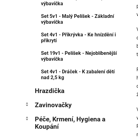
výbavička
N
Í
Set 5v1 - Malý Pelíšek - Základní
výbavička
P
A
Set 4v1 - Přikrývka - Ke hnízdění i
přikrytí
N
E
Set 19v1 - Pelíšek - Nejoblíbenější
výbavička
L
Set 4v1 - Dráček - K zabalení dětí
nad 2,5 kg
Hrazdička
Zavinovačky
Péče, Krmení, Hygiena a
Koupání