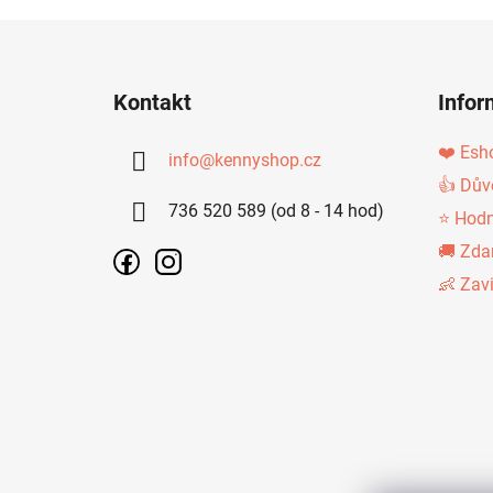
Z
Á
Kontakt
Infor
P
A
❤️ Esh
info
@
kennyshop.cz
T
👍 Dův
736 520 589 (od 8 - 14 hod)
Í
⭐ Hodn
🚚 Zda
👶 Zav