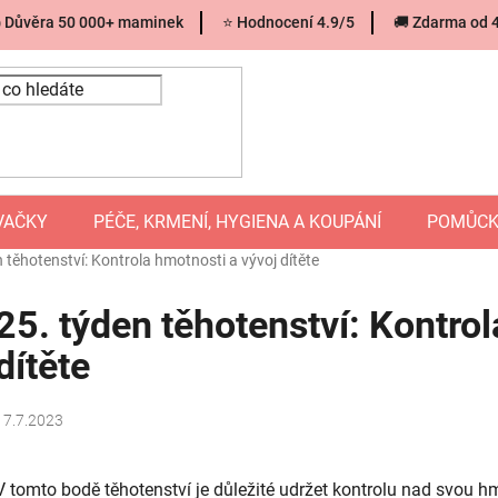
 Důvěra 50 000+ maminek
⭐ Hodnocení 4.9/5
🚚 Zdarma od 
VAČKY
PÉČE, KRMENÍ, HYGIENA A KOUPÁNÍ
POMŮCK
 těhotenství: Kontrola hmotnosti a vývoj dítěte
25. týden těhotenství: Kontrol
dítěte
17.7.2023
V tomto bodě těhotenství je důležité udržet kontrolu nad svou h