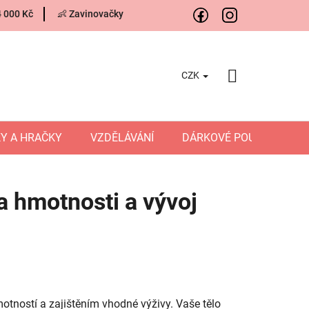
4 000 Kč
👶 Zavinovačky
CZK
NÁKUPNÍ
KOŠÍK
Y A HRAČKY
VZDĚLÁVÁNÍ
DÁRKOVÉ POUKAZY
a hmotnosti a vývoj
motností a zajištěním vhodné výživy. Vaše tělo