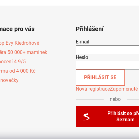
mace pro vás
Přihlášení
E-mail
op Evy Kiedroňové
ěra 50 000+ maminek
Heslo
ocení 4.9/5
rma od 4 000 Kč
PŘIHLÁSIT SE
inovačky
Nová registrace
Zapomenuté 
nebo
Přihlásit se p
Seznam