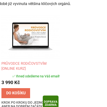
době již vyvinuta většina klíčových orgánů.
PRŮVODCE RODIČOVSTVÍM
[ONLINE KURZ]
✅ Ihned odešleme na Váš email!
3 990 Kč
DO KOŠÍKU
DOPRAVA
KROK PO KROKU DO JEDNOHO ROKU
ZDARMA
ANEB NA DOBRÉM ZAČÁTKU ZÁVISÍ