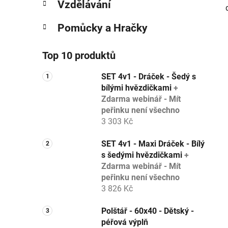
Vzdělávání
Pomůcky a Hračky
Top 10 produktů
SET 4v1 - Dráček - Šedý s
bílými hvězdičkami
+
Zdarma webinář - Mít
peřinku není všechno
3 303 Kč
SET 4v1 - Maxi Dráček - Bílý
s šedými hvězdičkami
+
Zdarma webinář - Mít
peřinku není všechno
3 826 Kč
Polštář - 60x40 - Dětský -
péřová výplň