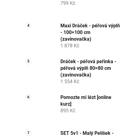
799 Kč
Maxi Dráček - péřová výplň
- 100×100 cm
(zavinovačka)
1 878 Kč
Dráček - péřová peřinka -
péřová výplň 80×80 cm
(zavinovačka)
1 554 Kč
Pomozte mi lézt [online
kurz]
895 Kč
SET 5v1 - Malý Pelíšek -