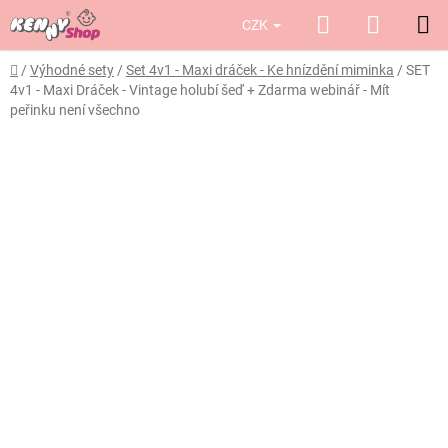
Přejít
Hledat
NÁKUP
CZK
na
obsah
KOŠÍK
Domů
/
Výhodné sety
/
Set 4v1 - Maxi dráček - Ke hnízdění miminka
/
SET
4v1 - Maxi Dráček - Vintage holubí šeď
+ Zdarma webinář - Mít
peřinku není všechno