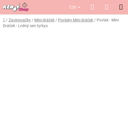
Přejít
Hledat
NÁKUP
CZK
na
obsah
KOŠÍK
Domů
/
Zavinovačky
/
Mini dráček
/
Povlaky Mini dráček
/
Povlak - Mini
Dráček - Lněný sen tyrkys