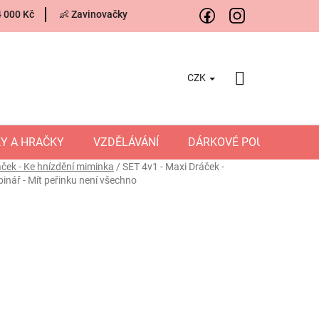
4 000 Kč
👶 Zavinovačky
CZK
NÁKUPNÍ
KOŠÍK
Y A HRAČKY
VZDĚLÁVÁNÍ
DÁRKOVÉ POUKAZY
áček - Ke hnízdění miminka
/
SET 4v1 - Maxi Dráček -
nář - Mít peřinku není všechno