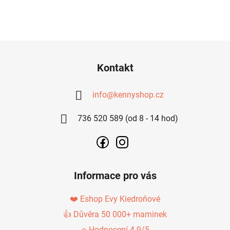
Z
Á
Kontakt
P
A
info
@
kennyshop.cz
T
736 520 589 (od 8 - 14 hod)
Í
Informace pro vás
❤️ Eshop Evy Kiedroňové
👍 Důvěra 50 000+ maminek
⭐ Hodnocení 4.9/5