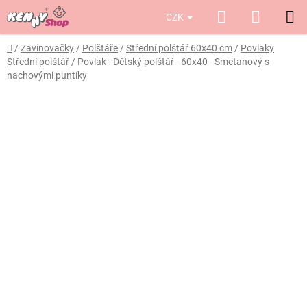
Přejít
Hledat
NÁKUP
CZK
na
obsah
KOŠÍK
Domů
/
Zavinovačky
/
Polštáře
/
Střední polštář 60x40 cm
/
Povlaky
Střední polštář
/
Povlak - Dětský polštář - 60x40 - Smetanový s
nachovými puntíky