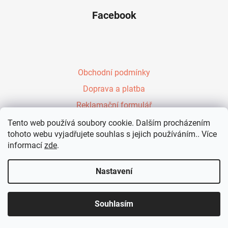
Facebook
Obchodní podmínky
Doprava a platba
Reklamační formulář
Péřové zavinovačky Evy Kiedroňové
Tento web používá soubory cookie. Dalším procházením
tohoto webu vyjadřujete souhlas s jejich používáním.. Více
Vzdělávání rodičů
informací
zde
.
Kontakt
Nastavení
Vytvořil Shoptet
Souhlasím
Copyright 2026
KennyShop.cz
. Všechna práva
vyhrazena.