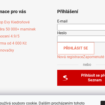
mace pro vás
Přihlášení
E-mail
op Evy Kiedroňové
ěra 50 000+ maminek
Heslo
ocení 4.9/5
rma od 4 000 Kč
PŘIHLÁSIT SE
inovačky
Nová registrace
Zapomenuté 
nebo
Přihlásit se p
Seznam
oužívá soubory cookie. Dalším procházením tohoto