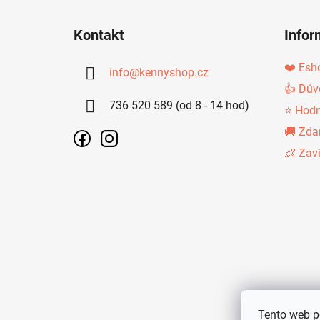
Z
Á
Kontakt
Infor
P
A
❤️ Esh
info
@
kennyshop.cz
T
👍 Dův
736 520 589 (od 8 - 14 hod)
Í
⭐ Hodn
🚚 Zda
👶 Zav
Tento web p