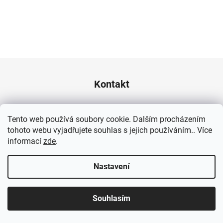
Z
Á
Kontakt
P
A
info
@
kennyshop.cz
Tento web používá soubory cookie. Dalším procházením
T
tohoto webu vyjadřujete souhlas s jejich používáním.. Více
736 520 589 (od 8 - 14 hod)
Í
informací
zde
.
Nastavení
Informace pro vás
Souhlasím
❤️ Eshop Evy Kiedroňové