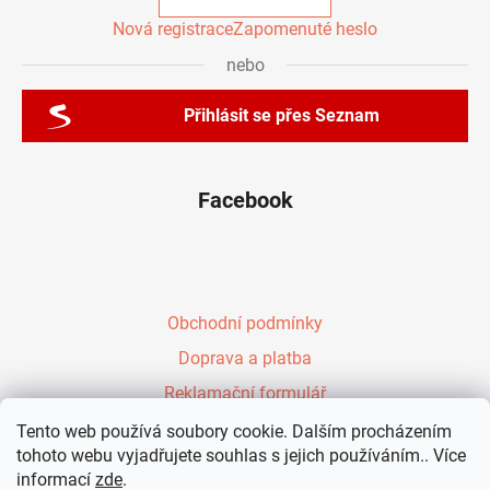
Nová registrace
Zapomenuté heslo
nebo
Přihlásit se přes Seznam
Facebook
Obchodní podmínky
Doprava a platba
Reklamační formulář
Péřové zavinovačky Evy Kiedroňové
Tento web používá soubory cookie. Dalším procházením
tohoto webu vyjadřujete souhlas s jejich používáním.. Více
Vzdělávání rodičů
informací
zde
.