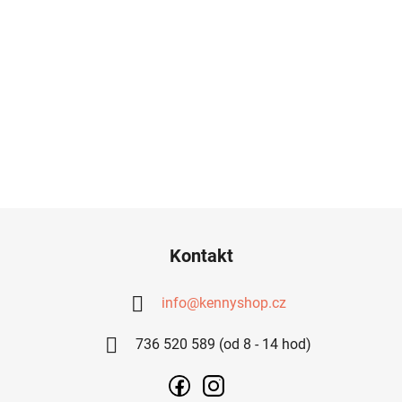
Z
Á
Kontakt
P
A
info
@
kennyshop.cz
T
736 520 589 (od 8 - 14 hod)
Í