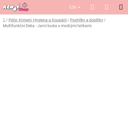
Přejít
Hledat
NÁKUP
CZK
na
obsah
KOŠÍK
Domů
/
Péče, Krmení, Hygiena a Koupání
/
Postýlky a doplňky
/
Multifunkční Deka - Jarní louka s modrými tečkami