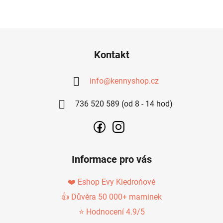
Z
Á
Kontakt
P
A
info
@
kennyshop.cz
T
736 520 589 (od 8 - 14 hod)
Í
Informace pro vás
❤️ Eshop Evy Kiedroňové
👍 Důvěra 50 000+ maminek
⭐ Hodnocení 4.9/5