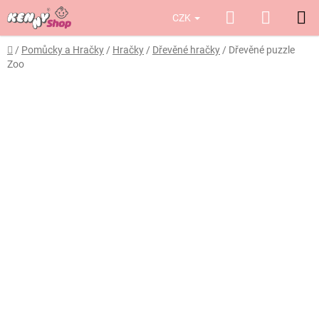
Přejít
Hledat
NÁKUP
CZK
na
obsah
KOŠÍK
Domů
/
Pomůcky a Hračky
/
Hračky
/
Dřevěné hračky
/
Dřevěné puzzle
Zoo