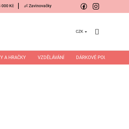
4 000 Kč
👶 Zavinovačky
CZK
NÁKUPNÍ
KOŠÍK
Y A HRAČKY
VZDĚLÁVÁNÍ
DÁRKOVÉ POUKAZY