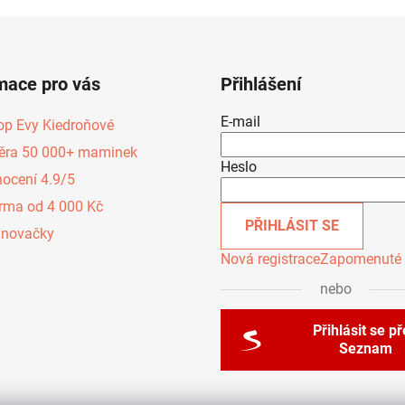
mace pro vás
Přihlášení
E-mail
op Evy Kiedroňové
ěra 50 000+ maminek
Heslo
ocení 4.9/5
rma od 4 000 Kč
PŘIHLÁSIT SE
inovačky
Nová registrace
Zapomenuté 
nebo
Přihlásit se p
Seznam