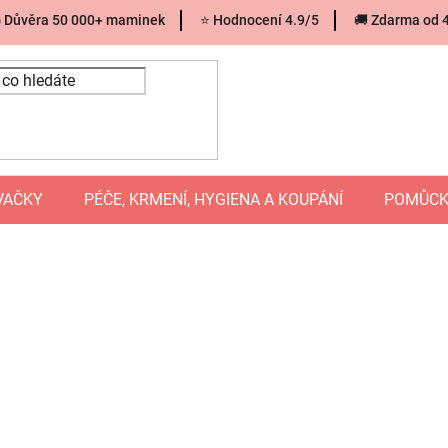
 Důvěra 50 000+ maminek
⭐ Hodnocení 4.9/5
🚚 Zdarma od 
VAČKY
PÉČE, KRMENÍ, HYGIENA A KOUPÁNÍ
POMŮCK