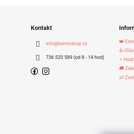
Z
Á
Kontakt
Infor
P
A
❤️ Esh
info
@
kennyshop.cz
T
👍 Dův
736 520 589 (od 8 - 14 hod)
Í
⭐ Hodn
🚚 Zda
👶 Zav