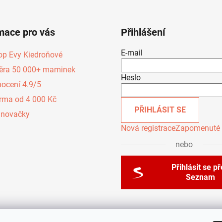
mace pro vás
Přihlášení
E-mail
op Evy Kiedroňové
ěra 50 000+ maminek
Heslo
ocení 4.9/5
rma od 4 000 Kč
PŘIHLÁSIT SE
inovačky
Nová registrace
Zapomenuté 
nebo
Přihlásit se p
Seznam