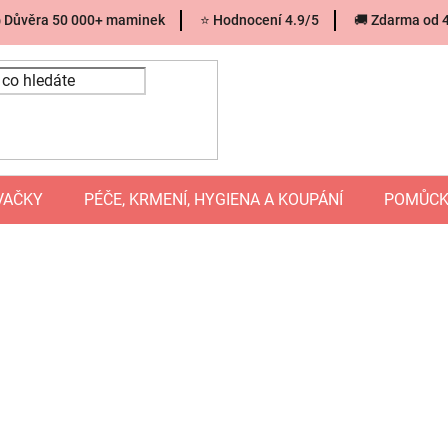
 Důvěra 50 000+ maminek
⭐ Hodnocení 4.9/5
🚚 Zdarma od 
VAČKY
PÉČE, KRMENÍ, HYGIENA A KOUPÁNÍ
POMŮCK