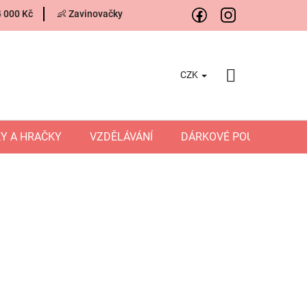
4 000 Kč
👶 Zavinovačky
CZK
NÁKUPNÍ
KOŠÍK
Y A HRAČKY
VZDĚLÁVÁNÍ
DÁRKOVÉ POUKAZY