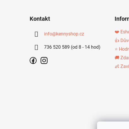
Z
Á
Kontakt
Infor
P
A
❤️ Esh
info
@
kennyshop.cz
T
👍 Dův
736 520 589 (od 8 - 14 hod)
Í
⭐ Hodn
🚚 Zda
👶 Zav