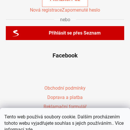
Nová registrace
Zapomenuté heslo
nebo
Přihlásit se přes Seznam
Facebook
Obchodní podmínky
Doprava a platba
Reklamační formulář
Péřové zavinovačky Evy Kiedroňové
Tento web používá soubory cookie. Dalším procházením
tohoto webu vyjadřujete souhlas s jejich používáním.. Více
Vzdělávání rodičů
informací
zde
.