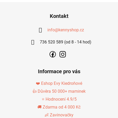
Z
Á
Kontakt
P
A
info
@
kennyshop.cz
T
736 520 589 (od 8 - 14 hod)
Í
Informace pro vás
❤️ Eshop Evy Kiedroňové
👍 Důvěra 50 000+ maminek
⭐ Hodnocení 4.9/5
🚚 Zdarma od 4 000 Kč
👶 Zavinovačky