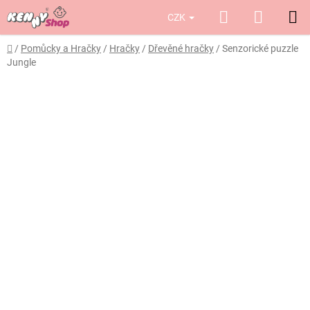
Přejít
Hledat
NÁKUP
CZK
na
obsah
KOŠÍK
Domů
/
Pomůcky a Hračky
/
Hračky
/
Dřevěné hračky
/
Senzorické puzzle
Jungle