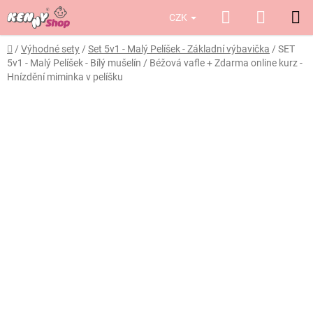
Přejít
Hledat
NÁKUP
CZK
na
obsah
KOŠÍK
Domů
/
Výhodné sety
/
Set 5v1 - Malý Pelíšek - Základní výbavička
/
SET
5v1 - Malý Pelíšek - Bílý mušelín / Béžová vafle
+ Zdarma online kurz -
Hnízdění miminka v pelíšku