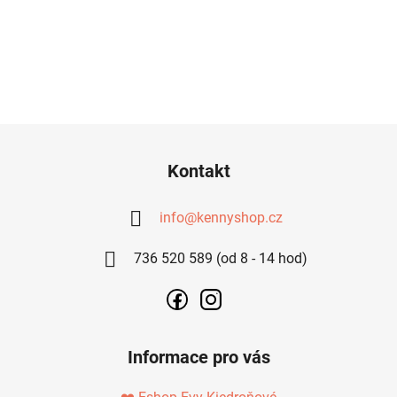
Z
Á
Kontakt
P
A
info
@
kennyshop.cz
T
736 520 589 (od 8 - 14 hod)
Í
Informace pro vás