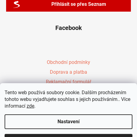
Přihlásit se přes Seznam
Facebook
Obchodní podmínky
Doprava a platba
Reklamační formulář
Péřové zavinovačky Evy Kiedroňové
Tento web používá soubory cookie. Dalším procházením
tohoto webu vyjadřujete souhlas s jejich používáním.. Více
Vzdělávání rodičů
informací
zde
.
Kontakt
Nastavení
Vytvořil Shoptet