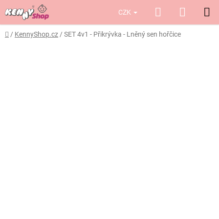
Přejít
Hledat
NÁKUP
CZK
na
obsah
KOŠÍK
Domů
/
KennyShop.cz
/
SET 4v1 - Přikrývka - Lněný sen hořčice