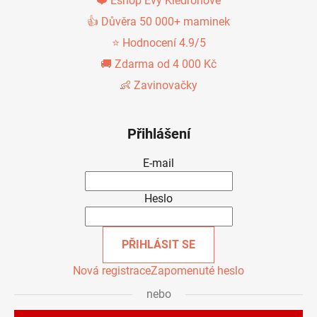
❤️ Eshop Evy Kiedroňové
👍 Důvěra 50 000+ maminek
⭐ Hodnocení 4.9/5
🚚 Zdarma od 4 000 Kč
👶 Zavinovačky
Přihlášení
E-mail
Heslo
PŘIHLÁSIT SE
Nová registrace
Zapomenuté heslo
nebo