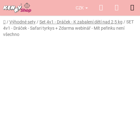
Přejít
Hledat
NÁKUP
CZK
na
obsah
KOŠÍK
Domů
/
Výhodné sety
/
Set 4v1 - Dráček - K zabalení dětí nad 2,5 kg
/
SET
4v1 - Dráček - Safari tyrkys
+ Zdarma webinář - Mít peřinku není
všechno