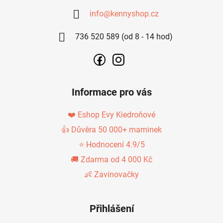
A
info
@
kennyshop.cz
T
736 520 589 (od 8 - 14 hod)
Í
Informace pro vás
❤️ Eshop Evy Kiedroňové
👍 Důvěra 50 000+ maminek
⭐ Hodnocení 4.9/5
🚚 Zdarma od 4 000 Kč
👶 Zavinovačky
Přihlášení