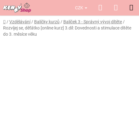
Přejít
Hledat
NÁKUP
CZK
na
obsah
KOŠÍK
Domů
/
Vzdělávání
/
Balíčky kurzů
/
Balíček 3 - Správný vývoj dítěte
/
Rozvíjej se, děťátko [online kurz] 3.díl: Dovednosti a stimulace dítěte
do 3. měsíce věku