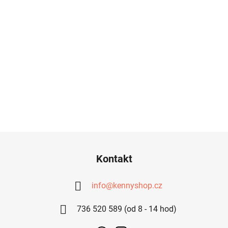
Z
Á
Kontakt
P
A
info
@
kennyshop.cz
T
736 520 589 (od 8 - 14 hod)
Í