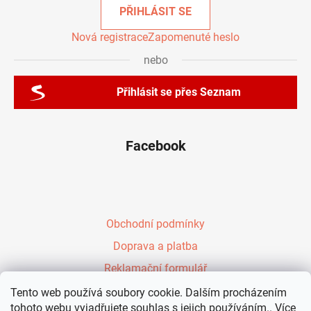
PŘIHLÁSIT SE
Nová registrace
Zapomenuté heslo
nebo
Přihlásit se přes Seznam
Facebook
Obchodní podmínky
Doprava a platba
Reklamační formulář
Péřové zavinovačky Evy Kiedroňové
Tento web používá soubory cookie. Dalším procházením
tohoto webu vyjadřujete souhlas s jejich používáním.. Více