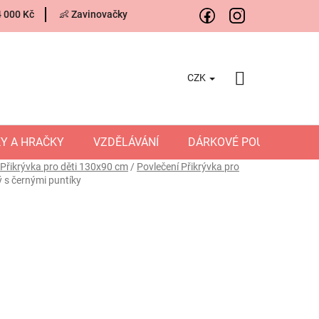
4 000 Kč
👶 Zavinovačky
CZK
NÁKUPNÍ
KOŠÍK
Y A HRAČKY
VZDĚLÁVÁNÍ
DÁRKOVÉ POUKAZY
Přikrývka pro děti 130x90 cm
/
Povlečení Přikrývka pro
lý s černými puntíky