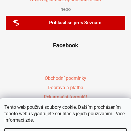
nebo
Přihlásit se přes Seznam
Facebook
Obchodní podmínky
Doprava a platba
Reklamační formulář
Péřové zavinovačky Evy Kiedroňové
Tento web používá soubory cookie. Dalším procházením
tohoto webu vyjadřujete souhlas s jejich používáním.. Více
Vzdělávání rodičů
informací
zde
.
Kontakt