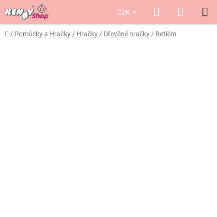
Přejít
Hledat
NÁKUP
CZK
na
obsah
KOŠÍK
Domů
/
Pomůcky a Hračky
/
Hračky
/
Dřevěné hračky
/
Betlém