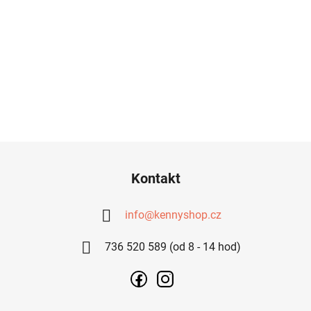
Z
Á
Kontakt
P
A
info
@
kennyshop.cz
T
736 520 589 (od 8 - 14 hod)
Í