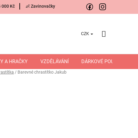
4 000 Kč
👶 Zavinovačky
CZK
NÁKUPNÍ
KOŠÍK
Y A HRAČKY
VZDĚLÁVÁNÍ
DÁRKOVÉ POUKAZY
astítka
/
Barevné chrastítko Jakub