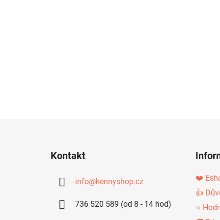
Z
Á
Kontakt
Infor
P
A
❤️ Esh
info
@
kennyshop.cz
T
👍 Dův
736 520 589 (od 8 - 14 hod)
Í
⭐ Hodn